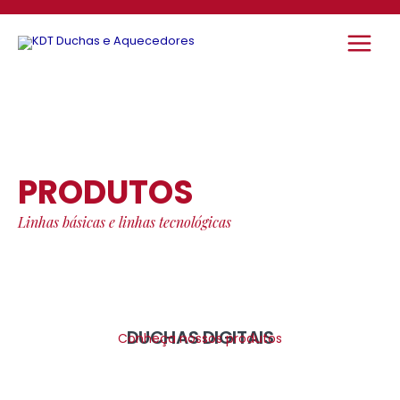
Ir
Main
para
o
Menu
conteúdo
PRODUTOS
Linhas básicas e linhas tecnológicas
DUCHAS DIGITAIS
Conheça nossos produtos