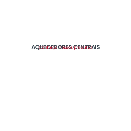
AQUECEDORES CENTRAIS
Conheça nossos produtos