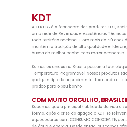
KDT
A TERTEC é a fabricante dos produtos KDT, se
uma rede de Revendas e Assistências Técnicas 
todo território nacional. Com mais de 40 anos 
mantém a tradição de alta qualidade e lidera
busca do melhor banho com maior economia.
Somos os únicos no Brasil a possuir a tecnolog
Temperatura Programável. Nossos produtos são
qualquer tipo de aquecimento, formando o si
prático para o seu banho.
COM MUITO ORGULHO, BRASILEI
Sabemos que a principal habilidade da vida é sa
forma, após a crise do apagão a KDT se reinven
aquecedores com CONSUMO CONSCIENTE, pen
de água e energia. Desde então, buscamos ofe