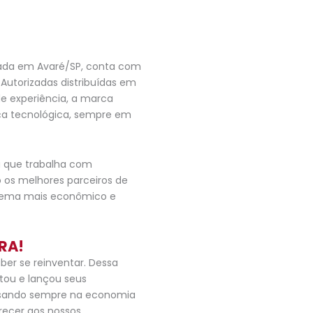
diada em Avaré/SP, conta com
Autorizadas distribuídas em
de experiência, a marca
nça tecnológica, sempre em
ia que trabalha com
 os melhores parceiros de
stema mais econômico e
RA!
ber se reinventar. Dessa
tou e lançou seus
sando sempre na economia
recer aos nossos