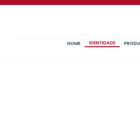
Ir
para
o
conteúdo
IDENTIDADE
HOME
PRODU